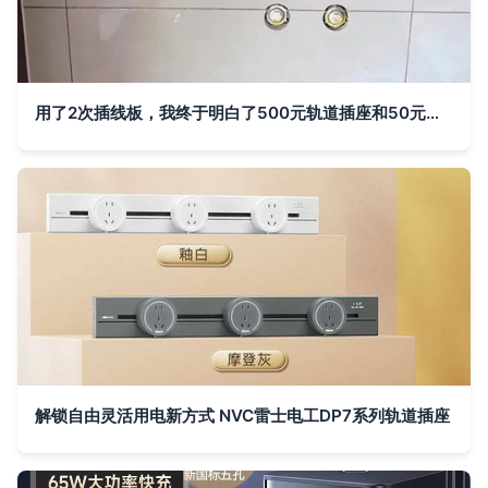
用了2次插线板，我终于明白了500元轨道插座和50元面板插座的区别
解锁自由灵活用电新方式 NVC雷士电工DP7系列轨道插座