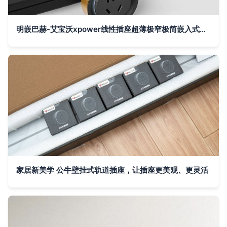
明嵌巴赫-艾宝沃xpower线性插座超薄极窄极简嵌入式轨道插座
家居新美学 公牛壁挂式轨道插座，让插座更美观、更灵活