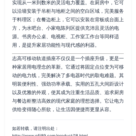
实现从一米到数米的灵活电力覆盖。在厨房中，它可
以沿墙安装于吊柜与地柜之间的空白区域，完美服务
于料理区；在餐边柜上，它可以安装在背板或台面上
方，为水吧台、小家电陈列区提供充沛且灵活的电
源。书房办公桌、电视柜、工作室工作台等同样适
用，是提升家居功能性与现代感的利器。
志高可移动轨道插座不仅仅是一个插座升级，更是一
种家居用电理念的革新。它通过将固定点位变为可移
动的电力线，完美解决了多电器时代的取电难题。其
明装便利性、强劲功率承载、实用的五孔大间距设计
以及优雅的外观，使其成为注重生活品质、追求厨房
与餐边柜整洁高效的现代家庭的理想选择。它让电力
供给变得随心所欲，让生活因便捷而更显从容。
如若转载，请注明出处：
http://www.p5i89.com/product/18.html