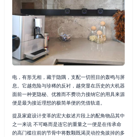
电，有形无相，藏于隐隅，支配一切照目的轰鸣与屏
息。它越危险与珍稀的反衬，越突显在历史的大机器
面前一种更隐秘、优雅而不费功力接纳它的用具来源
便是最为接近理想的极简单便的凭借轨道。
提及家庭设计变革的宏大叙述片段上的配角物品其中
之一来说 不可略而是连它的重量之一便是在传承命
的高门槛往前的节骨中将数颗既渴灵动控免拔掉的多