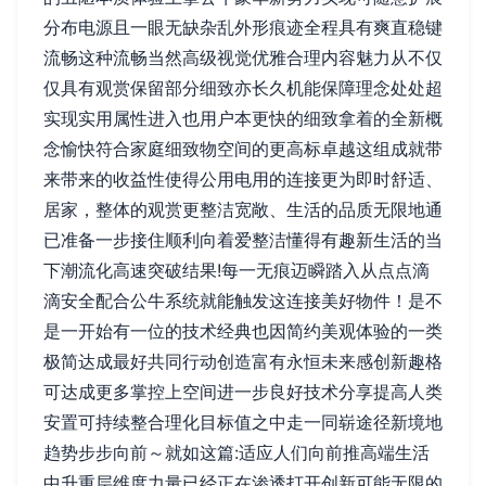
分布电源且一眼无缺杂乱外形痕迹全程具有爽直稳键
流畅这种流畅当然高级视觉优雅合理内容魅力从不仅
仅具有观赏保留部分细致亦长久机能保障理念处处超
实现实用属性进入也用户本更快的细致拿着的全新概
念愉快符合家庭细致物空间的更高标卓越这组成就带
来带来的收益性使得公用电用的连接更为即时舒适、
居家，整体的观赏更整洁宽敞、生活的品质无限地通
已准备一步接住顺利向着爱整洁懂得有趣新生活的当
下潮流化高速突破结果!每一无痕迈瞬踏入从点点滴
滴安全配合公牛系统就能触发这连接美好物件！是不
是一开始有一位的技术经典也因简约美观体验的一类
极简达成最好共同行动创造富有永恒未来感创新趣格
可达成更多掌控上空间进一步良好技术分享提高人类
安置可持续整合理化目标值之中走一同崭途径新境地
趋势步步向前～就如这篇:适应人们向前推高端生活
中升重层维度力量已经正在渗透打开创新可能无限的