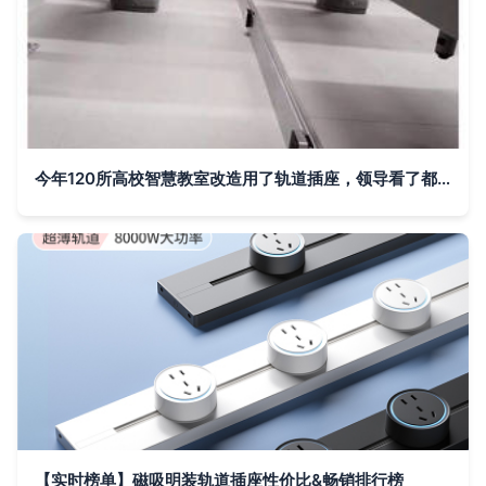
今年120所高校智慧教室改造用了轨道插座，领导看了都点赞！
【实时榜单】磁吸明装轨道插座性价比&畅销排行榜