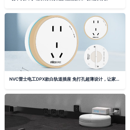
NVC雷士电工DPX款白轨道插座 免打孔超薄设计，让家居用电更灵活