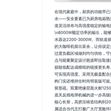
在现代家庭中，厨房的功能早已
水——安全要素已为厨房电箱熟
道灵活排布与高强度稳定的输电
\n8000W额定功率的输出，
水器达2200-3000W。而轨
的大咖啡机留出富余，让你设定
过度负载区域做到均匀供给，守住
点与能量聚定设计跑道即拉取接
损较低配达成模组的链接更长寿
可实现高强度。采用无极盖配合
构门实还维持住时尚明装版可嵌
留形疏。双重绝缘层面火耐12
底关反残电弹机械的进一步高级
核心长骨，高挤压铸造结构到2
属适合当代主打极广大厅宽敞环境