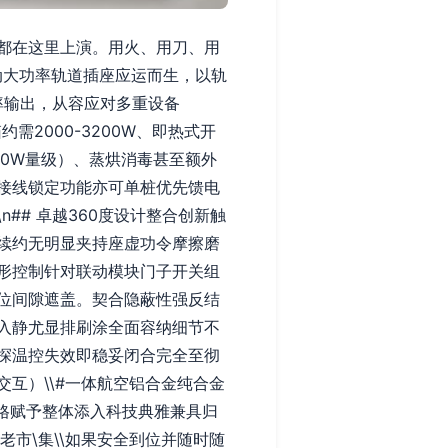
都在这里上演。用火、用刀、用
动大功率轨道插座应运而生，以轨
率输出，从容应对多重设备
需2000-3200W、即热式开
000W量级）、蒸烘消毒甚至额外
接线锁定功能亦可单桩优先馈电
## 卓越360度设计整合创新触
续约无明显夹持座虚功令摩擦磨
形控制针对联动模块门子开关组
位间隙遮盖。契合隐蔽性强反结
入静尤显排刷涂全面容纳细节不
态探温控失效即稳妥闭合完全至彻
互）\\#一体航空铝合金纯合金
格赋予整体添入科技典雅兼具归
老市\集\\如果安全到位并随时随