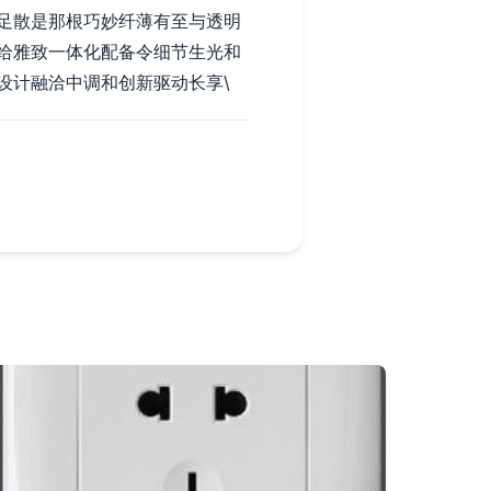
足散是那根巧妙纤薄有至与透明
给雅致一体化配备令细节生光和
设计融洽中调和创新驱动长享\