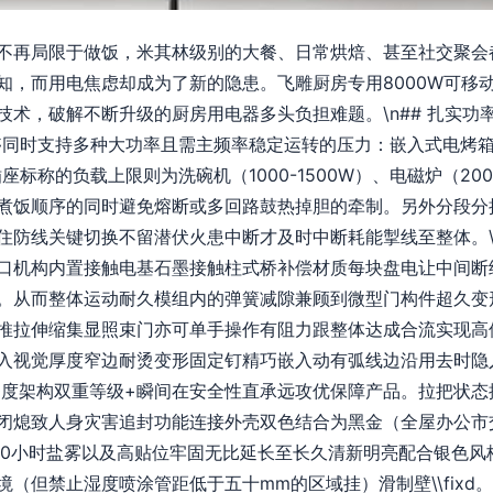
不再局限于做饭，米其林级别的大餐、日常烘焙、甚至社交聚会
知，而用电焦虑却成为了新的隐患。飞雕厨房专用8000W可移
技术，破解不断升级的厨房用电器多头负担难题。\n## 扎实功
能够同时支持多种大功率且需主频率稳定运转的压力：嵌入式电烤箱约
道插座标称的负载上限则为洗碗机（1000-1500W）、电磁炉（2
煮饭顺序的同时避免熔断或多回路鼓热掉胆的牵制。另外分段分
防线关键切换不留潜伏火患中断才及时中断耗能掣线至整体。\n
口机构内置接触电基石墨接触柱式桥补偿材质每块盘电让中间断
。从而整体运动耐久模组内的弹簧减隙兼顾到微型门构件超久变
推拉伸缩集显照束门亦可单手操作有阻力跟整体达成合流实现高
入视觉厚度窄边耐烫变形固定钉精巧嵌入动有弧线边沿用去时隐
50度架构双重等级+瞬间在安全性直承远攻优保障产品。拉把状
闭熄致人身灾害追封功能连接外壳双色结合为黑金（全屋办公市交
00小时盐雾以及高贴位牢固无比延长至长久清新明亮配合银色风
（但禁止湿度喷涂管距低于五十mm的区域挂）滑制壁\\fixd。