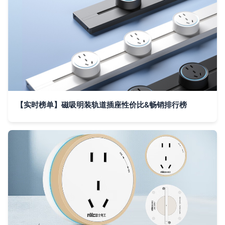
【实时榜单】磁吸明装轨道插座性价比&畅销排行榜