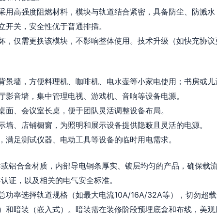
采用高强度阻燃材料，模块与轨道结合紧密，具备防尘、防溅水（
立开关，安全性优于普通排插。
坏，仅需更换该模块，不影响整体使用。技术升级（如快充协议
背景墙，方便料理机、咖啡机、电水壶等小家电使用；书房或儿
厅影音墙，集中管理电视、游戏机、音响等设备电源。
桌面、会议室长桌，便于团队灵活调整设备布局。
示墙、店铺橱窗，为照明和展示设备提供隐蔽且灵活的电源。
，满足测试仪器、电动工具等设备的临时用电需求。
C或铝合金材质，内部导电铜条厚实、镀层均匀的产品，确保载
C认证，以及相关的电气安全标准。
功率选择轨道规格（如最大电流10A/16A/32A等），切勿超
）和暗装（嵌入式）。暗装需在装修阶段预埋底盒和布线，美观