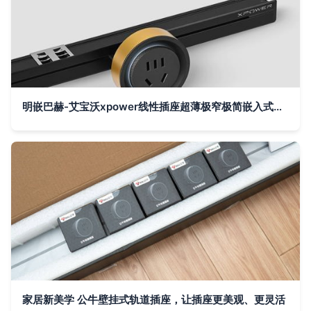
明嵌巴赫-艾宝沃xpower线性插座超薄极窄极简嵌入式轨道插座
家居新美学 公牛壁挂式轨道插座，让插座更美观、更灵活