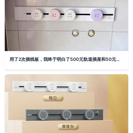
用了2次插线板，我终于明白了500元轨道插座和50元面板插座的区别