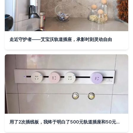
走近守护者——艾宝沃轨道插座，承影时刻灵动自由
用了2次插线板，我终于明白了500元轨道插座和50元面板插座的区别