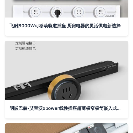
飞雕8000W可移动轨道插座 厨房电器的灵活供电新选择
明嵌巴赫-艾宝沃xpower线性插座超薄极窄极简嵌入式轨道插座